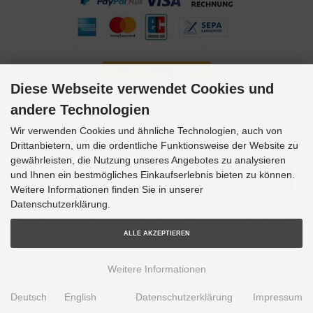
Diese Webseite verwendet Cookies und
andere Technologien
Newsletter-Anmeldung
Wir verwenden Cookies und ähnliche Technologien, auch von
Drittanbietern, um die ordentliche Funktionsweise der Website zu
E-Mail-Adresse:
gewährleisten, die Nutzung unseres Angebotes zu analysieren
und Ihnen ein bestmögliches Einkaufserlebnis bieten zu können.
Weitere Informationen finden Sie in unserer
Datenschutzerklärung.
Bitte senden Sie mir entsprechend Ihrer Datenschutzerklärung regelmäßig und
jederzeit widerruflich Informationen zu folgendem Produktsortiment per E-Mail
zu: Sportbekleidung.
ALLE AKZEPTIEREN
Weitere Informationen
Cajubrasil.de © 2026 | Template © 2026 by Karl
Urheberrechte @Cajubrasil Deutschland 2015-2026
mod
ified eCommerce Shopsoftware © 2009-2026
Deutsch
English
Datenschutzerklärung
Impressum