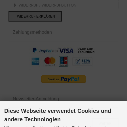
WIDERRUF / WIDERRUFBUTTON
WIDERRUF ERKLÄREN
Zahlungsmethoden
Newsletter-Anmeldung
Diese Webseite verwendet Cookies und
E-Mail-Adresse:
andere Technologien