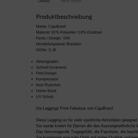
Details
Mehr Bilder
Produktbeschreibung
Marke: CajuBrasil
Material: 81% Polyester / 19% Elasthan
Farbe / Design: 046
Herstellungsland: Brasilien
Größe: S, M
Atmungsaktiv
Schnell trocknend
Print Design
Kompression
Kein Rutschen
Hoher Bund
UV Schutz
Leggings Print Fabulous von CajuBrasil.
Die
Diese Legging ist für viele sportliche Aktivitäten geeignet
Sie wurde kreiert für Damen die das Aussergewöhnliche li
Das hervorragende Tragegefühl, die Passform, die leucht
Sie kombiniert eine tolle Optik mit hoher Qualität und her