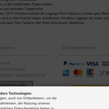
 zu den funktionellen Eigenschaften.
itz und optimalen Tragekomfort.
er / 19 % Elasthan machen die Leggings Print Fabulous zu etwas ganz Bes
auch in Ihrer Freizeit tragen. Kombinieren Sie diese Leggings mit einem sc
ig und ganz Ihrer Fantasie oder Ihrem Geschmack überlassen.
mationen
Zahlungsmethoden
TEMAP
ÖSSENTABELLE
ERRUF / WIDERRUFBUTTON
ERRUF ERKLÄREN
dere Technologien
ien, auch von Drittanbietern, um die
währleisten, die Nutzung unseres
gliches Einkaufserlebnis bieten zu