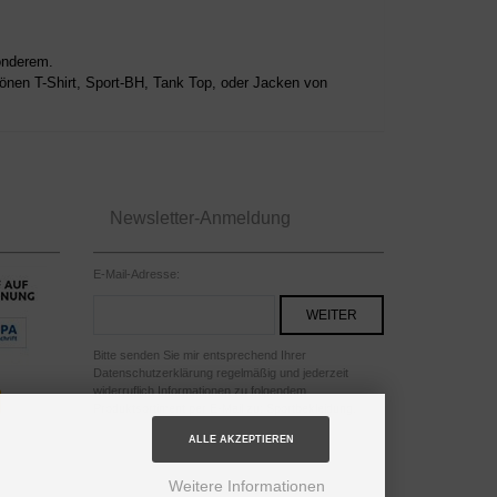
onderem.
hönen T-Shirt, Sport-BH, Tank Top, oder Jacken von
Newsletter-Anmeldung
E-Mail-Adresse:
Bitte senden Sie mir entsprechend Ihrer
Datenschutzerklärung regelmäßig und jederzeit
widerruflich Informationen zu folgendem
Produktsortiment per E-Mail zu: Sportbekleidung.
ALLE AKZEPTIEREN
Weitere Informationen