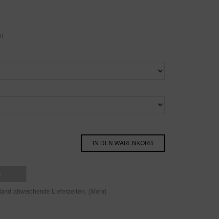
IT
N
usland abweichende Lieferzeiten.
[Mehr]