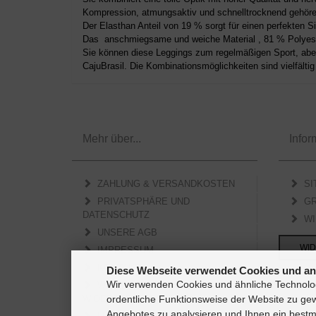
Kompression, atmungsaktiv und schnelltrocknend gehören
Der Elasthan Anteil von 19 % sorgt für einen perfekten S
Das anschmiegsame und weiche Material , 81 % Polyest
Sie können diese Leggings zum regelmäßigen Sport, aber 
CajuBrasil. Die Kombinationsmöglichkeiten sind vielfält
Mehr über...
Infor
ZAHLUNG & VERSANDKOSTEN
SI
PRIVATSPHÄRE UND
GR
DATENSCHUTZ
WID
UNSERE AGB
WID
IMPRESSUM
KONTAKT
Diese Webseite verwendet Cookies und an
Wir verwenden Cookies und ähnliche Technolog
WIDERRUFSRECHT &
ordentliche Funktionsweise der Website zu ge
WIDERRUFSFORMULAR
Angebotes zu analysieren und Ihnen ein bestmö